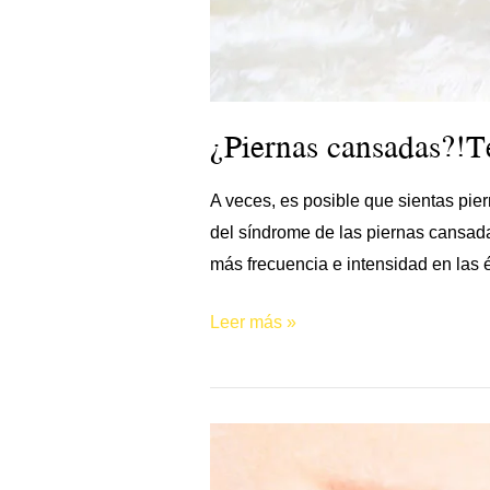
¿Piernas cansadas?!T
A veces, es posible que sientas pier
del síndrome de las piernas cansada
más frecuencia e intensidad en las 
Leer más »
¡Mírame
a