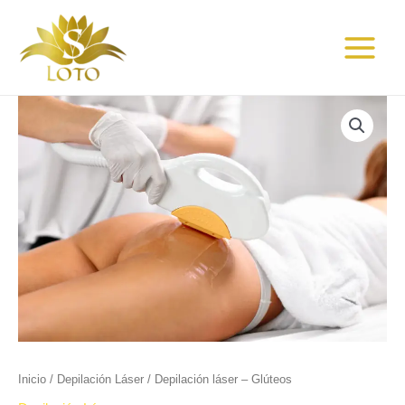
Ir
Main
al
Menu
contenido
Depilación
láser
-
Glúteos
cantidad
Inicio
/
Depilación Láser
/ Depilación láser – Glúteos