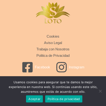
Cookies
Aviso Legal
Trabaja con Nosotros
Politica de Privacidad
Facebook
Instagram
Usamos cookies para asegurar que te damos la mejor
Copyright © 2026 Loto S | Todos los derechos Reservados
experiencia en nuestra web. Si continúas usando este sitio,
asumiremos que estás de acuerdo con ello.
Aceptar
Política de privacidad