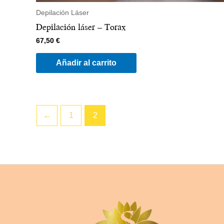
Depilación Láser
Depilación láser – Torax
67,50
€
Añadir al carrito
←
1
2