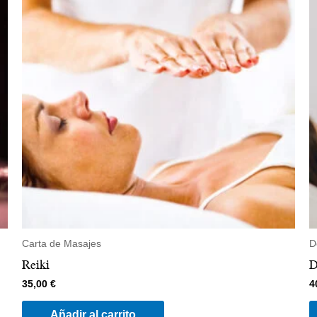
Carta de Masajes
D
Reiki
D
35,00
€
4
Añadir al carrito