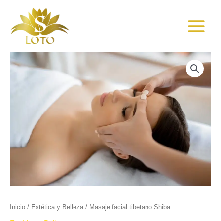
Ir
Main
al
Menu
contenido
Masaje
facial
tibetano
Shiba
cantidad
Inicio
/
Estética y Belleza
/ Masaje facial tibetano Shiba