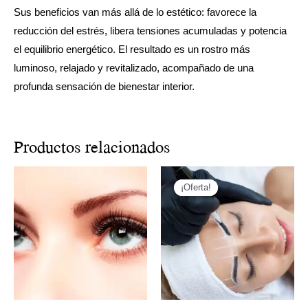
Sus beneficios van más allá de lo estético: favorece la
reducción del estrés, libera tensiones acumuladas y potencia
el equilibrio energético. El resultado es un rostro más
luminoso, relajado y revitalizado, acompañado de una
profunda sensación de bienestar interior.
Productos relacionados
El
El
precio
precio
¡Oferta!
¡Oferta!
original
actual
era:
es:
350,00 €.
250,00 €.